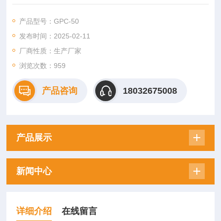
机器的牢固性、稳定性，配有独立电箱控制系统，提高安全系
数，同时双立柱还可根据客户产品特性增加上部驱动系统。该款
产品型号：GPC-50
封箱机广泛应用于食品、医药、饮料、烟草、日化、汽车、线
发布时间：2025-02-11
缆、电子等行业。
厂商性质：生产厂家
浏览次数：
959
产品咨询
18032675008
产品展示
新闻中心
详细介绍
在线留言